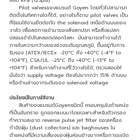
860 kPa (125psi).
Pilot valvesของแบรนด์ Goyen โดยทั่วไปสามารถ
ติดตั้งในทิศทางใดก็ได้, อย่างไรก็ตาม pilot valves เป็น
ที่นิยมใช้งานยึดต่อกับ the solenoid เหนือด้านบนของ
วาล์ว เพื่อลดการเข้ามาของสิ่งสกปรก หรือสิ่งแปลก
ปลอมเข้าไปในหลอดปลอกโลหะ มันสามารถทำงานได้
ภายในความกว้างของช่วงระดับอุณหภูมิ, ขึ้นอยู่กับการ
รับรอง (ATEX/IECEx: −20°C ถึง +40°C (-4°F to
+104°F), CSA/UL: -25°C ถึง +40°C (-13°F to
+104°F). สำหรับการทำงานที่ไว้วางใจได้, ตรวจสอบให้
มั่นใจว่า supply voltage ต้องไม่มากกว่า 15% ด้านบน
หรือด้านล่างจากระดับของ solenoid voltage.
ประโยชน์ในการใช้งาน
สินค้าของแบรนด์Goyenชนิดนี้ ครอบครุมในตำแหน่ง
ที่เป็นอันตราย ถูกออกแบบมาโดยเฉพาะสำหรับตัวกรอง
ทำความสะอาด reverse pulse jet filter ของเครื่อง
กำจัดฝุ่น (dust collectors) และ baghouses ใน
ตำแหน่งที่มีความเสี่ยงของฝุ่นค่อนข้างมากหรือการระเบิด