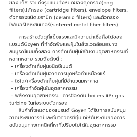
ของแก๊ส รวมถึงรูปแบบทั้งหมดของถุงกรอง(bag
filters),ไส้กรอง (cartridge filters), envelope filters,
ตัวกรองชนิดเซรามิก (ceramic filters) และตัวกรอง
ไฟเบอร์โลหะซินเทอร์(sintered metal fiber filters)
การสร้างวัสดุที่แข็งแรงและมีความน่าเชื่อถือได้ของ
แบรนด์Goyen ที่กำจัดพิษและฝุ่นในสิ่งแวดล้อมอย่าง
สมบูรณ์แบบทั้งสอง การกักเก็บฝุ่นใช้ในงานอุตสาหกรรมที่
หลากหลาย รวมถึงดังนี้ :
- เครื่องดักเก็บฝุ่นชนิดซีเมนต์
- เครื่องดักเก็บฝุ่นจากการขุดหรือทำเหมืองแร่
- ไซโล/เครื่องดักเก็บฝุ่นที่มีจำนวนมหาศาล
- เครื่องกำจัดฝุ่นในอุตสาหกรรม
- พลังงานอุตสาหกรรม: การป้องกัน boilers และ gas
turbine ในท่อระบบตัวกรอง
สินค้าทั้งหมดของแบรนด์ Goyen ได้รับการสนับสนุน
จากประสบการณ์และทีมวิศวกรที่ทุ่มเทให้กับระดับของการ
สนับสนุนทางเทคนิคที่หาที่เปรียบไม่ได้ในอุตสาหกรรม