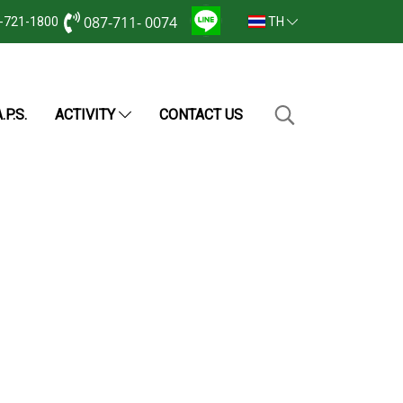
087-711- 0074
2-721-1800
TH
.P.S.
ACTIVITY
CONTACT US