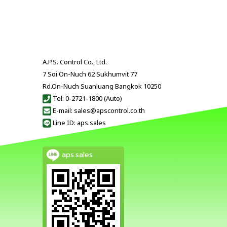
A.P.S. Control Co., Ltd.
7 Soi On-Nuch 62 Sukhumvit 77
Rd.On-Nuch Suanluang Bangkok 10250
Tel: 0-2721-1800 (Auto)
E-mail: sales@apscontrol.co.th
Line ID: aps.sales
aps.sales