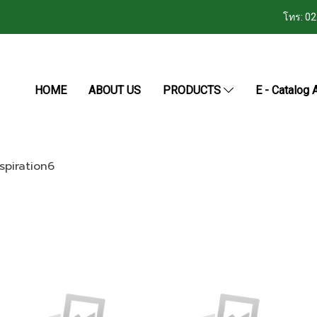
โทร: 0
HOME
ABOUT US
PRODUCTS
E - Catalog A
nspiration6