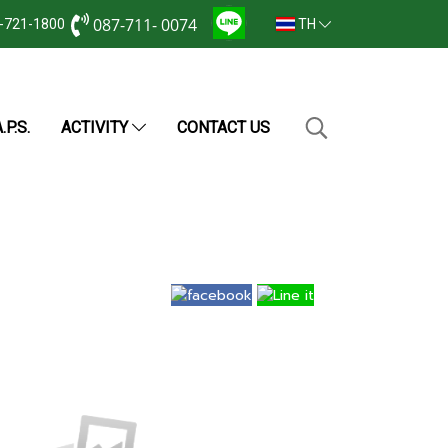
087-711- 0074
2-721-1800
TH
.P.S.
ACTIVITY
CONTACT US