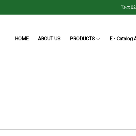
โทร: 0
HOME
ABOUT US
PRODUCTS
E - Catalog A