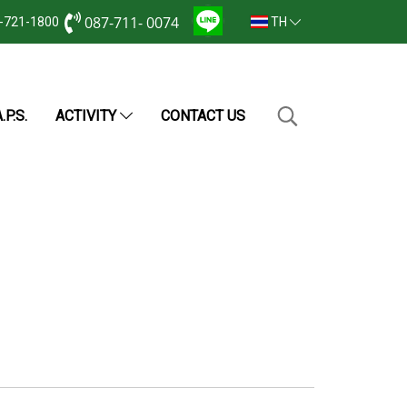
087-711- 0074
2-721-1800
TH
.P.S.
ACTIVITY
CONTACT US