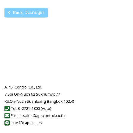
Back, วันมาฆบูชา
A.P.S. Control Co., Ltd.
7 Soi On-Nuch 62 Sukhumvit 77
Rd.On-Nuch Suanluang Bangkok 10250
Tel: 0-2721-1800 (Auto)
E-mail: sales@apscontrol.co.th
Line ID: aps.sales