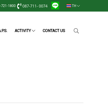
087-711- 0074
2-721-1800
TH
.P.S.
ACTIVITY
CONTACT US