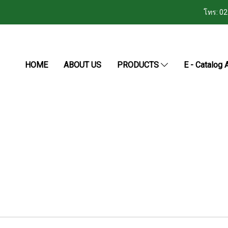
โทร: 0
HOME
ABOUT US
PRODUCTS
E - Catalog A