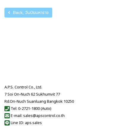
Back, วันปิยมหาราช
A.P.S. Control Co., Ltd.
7 Soi On-Nuch 62 Sukhumvit 77
Rd.On-Nuch Suanluang Bangkok 10250
Tel: 0-2721-1800 (Auto)
E-mail: sales@apscontrol.co.th
Line ID: aps.sales